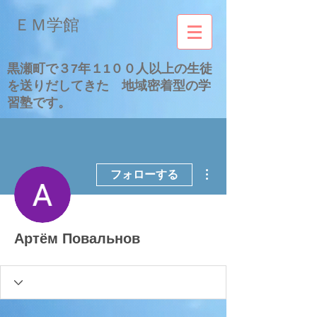
​ＥＭ学館
​黒瀬町で３7年１1００人以上の生徒
を送りだしてきた 地域密着型の学
習塾です。
その他
フォローする
Артём Повальнов