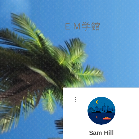
​ＥＭ学館
その他
Sam Hill