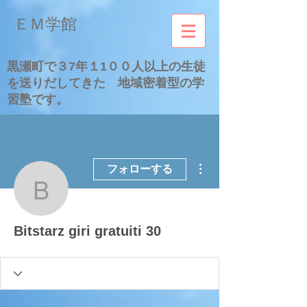
​ＥＭ学館
​黒瀬町で３7年１1００人以上の生徒
を送りだしてきた 地域密着型の学
習塾です。
その他
フォローする
Bitstarz giri gratuiti 30
Bitstarz giri gratuiti 30