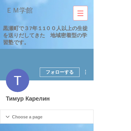
​ＥＭ学館
​黒瀬町で３7年１1００人以上の生徒
を送りだしてきた 地域密着型の学
習塾です。
その他
フォローする
Тимур Карелин