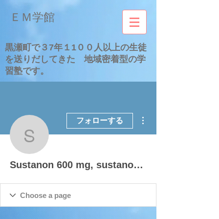
​ＥＭ学館
​黒瀬町で３7年１1００人以上の生徒
を送りだしてきた 地域密着型の学
習塾です。
その他
フォローする
Sustanon 600 mg, susta
Sustanon 600 mg, sustanon 100 for bodybuilding